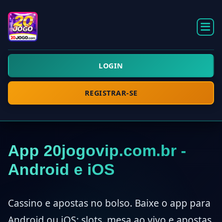
LOGIN
REGISTRAR-SE
App 20jogovip.com.br -
Android e iOS
Cassino e apostas no bolso. Baixe o app para
Android ou iOS: slots, mesa ao vivo e apostas