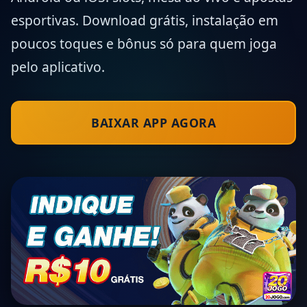
esportivas. Download grátis, instalação em
poucos toques e bônus só para quem joga
pelo aplicativo.
BAIXAR APP AGORA