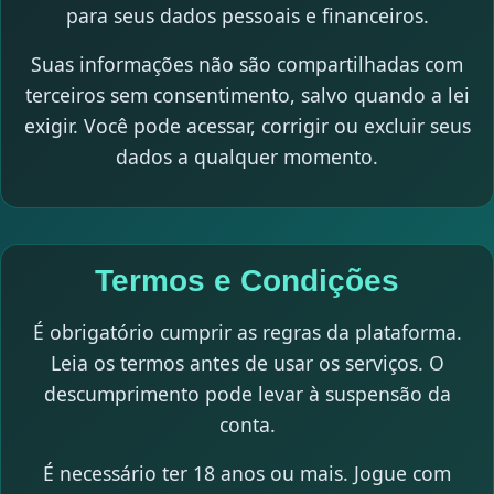
para seus dados pessoais e financeiros.
Suas informações não são compartilhadas com
terceiros sem consentimento, salvo quando a lei
exigir. Você pode acessar, corrigir ou excluir seus
dados a qualquer momento.
Termos e Condições
É obrigatório cumprir as regras da plataforma.
Leia os termos antes de usar os serviços. O
descumprimento pode levar à suspensão da
conta.
É necessário ter 18 anos ou mais. Jogue com