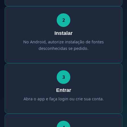
2
Instalar
No Android, autorize instalação de fontes
desconhecidas se pedido.
3
Entrar
Abra o app e faça login ou crie sua conta.