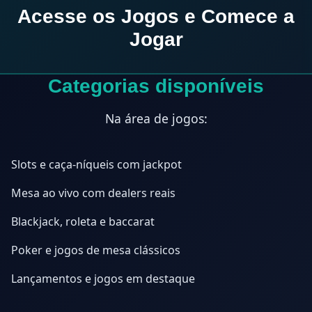
Acesse os Jogos e Comece a
Jogar
Categorias disponíveis
Na área de jogos:
Slots e caça-níqueis com jackpot
Mesa ao vivo com dealers reais
Blackjack, roleta e baccarat
Poker e jogos de mesa clássicos
Lançamentos e jogos em destaque