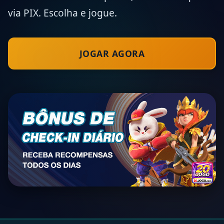
via PIX. Escolha e jogue.
JOGAR AGORA